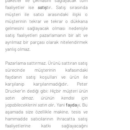
paketler ile çıkmasını sağlayacak tüm 
faaliyetler ise 
satış
tır. Satış sırasında 
müşteri ile satıcı arasındaki ilişki o 
müşterinin tekrar ve tekrar o dükkana 
gelmesini sağlayacak olması nedeniyle 
satış faaliyetleri pazarlamanın bir alt ve 
ayrılmaz bir parçası olarak nitelendirmek 
yanlış olmaz.
Pazarlama sattırmaz. Ürünü sattıran satış 
sürecinde müşterinin kafasındaki 
faydanın satış koşulları ve ürün ile 
karşılanıp karşılanmadığıdır. Peter 
Drucker'ın dediği gibi; 
Hiçbir müşteri ürün 
satın almaz, ürünün kendisi için 
yapabileceklerini satın alır
. Yani 
fayda
yı. Bu 
aşamada size özellikle makine, tesis ve 
hammadde satıcılarının ihracatta satış 
faaliyetlerine katkı sağlayacağını 