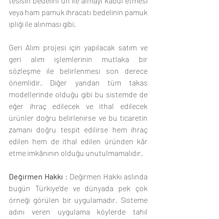
tesisin bedelini un ile almayı kabul etmesi 
veya ham pamuk ihracatı bedelinin pamuk 
ipliği ile alınması gibi. 
Geri Alım projesi için yapılacak satım ve 
geri alım işlemlerinin mutlaka bir 
sözleşme ile belirlenmesi son derece 
önemlidir. Diğer yandan tüm takas 
modellerinde olduğu gibi bu sistemde de 
eğer ihraç edilecek ve ithal edilecek 
ürünler doğru belirlenirse ve bu ticaretin 
zamanı doğru tespit edilirse hem ihraç 
edilen hem de ithal edilen üründen kâr 
etme imkânının olduğu unutulmamalıdır.
Değirmen Hakkı
 : Değirmen Hakkı aslında 
bugün Türkiye'de ve dünyada pek çok 
örneği görülen bir uygulamadır. Sisteme 
adını veren uygulama köylerde tahıl 