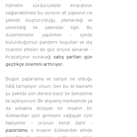
hizmetin sürdürülebilir ihracatının 
sağlanabilmesi bu sürecin 
alt yapı
sının ne 
şekilde oluşturulduğu, 
plan
landığı ve 
yönet
ildiği ile yakından ilgili. Bu 
düzenlemeler yapılırken - içinde 
bulunduğumuz pandemi koşulları ve dış 
ticarete etkileri de göz önüne alınarak - 
ihracatçının sunacağı 
satış şartları gün 
geçtikçe önemini arttırıyor
. 
Bugün pazarlama ve satışın ne olduğu 
hâlâ tartışılıyor olsun, ben bu iki kavramı 
şu şekilde son derece basit bir benzetme 
ile açıklıyorum: Bir alışveriş merkezinde ya 
da sokakta dolaşan bir insanın bir 
dükkandan içeri girmesini sağlayan tüm 
faaliyetler - ürünün kendi dahil - 
pazarlama
, o insanın dükkandan elinde 