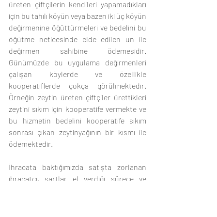
üreten çiftçilerin kendileri yapamadıkları 
için bu tahılı köyün veya bazen iki üç köyün 
değirmenine öğüttürmeleri ve bedelini bu 
öğütme neticesinde elde edilen un ile 
değirmen sahibine ödemesidir. 
Günümüzde bu uygulama değirmenleri 
çalışan köylerde ve özellikle 
kooperatiflerde çokça görülmektedir. 
Örneğin zeytin üreten çiftçiler ürettikleri 
zeytini sıkım için kooperatife vermekte ve 
bu hizmetin bedelini kooperatife sıkım 
sonrası çıkan zeytinyağının bir kısmı ile 
ödemektedir. 
İhracata baktığımızda satışta zorlanan 
ihracatçı, şartlar el verdiği sürece ve 
alacağı ürünün pazarını doğru tespit 
etmesi kaydı ile, elindeki hammaddeyi 
satmak için karşılığında o hammaddeden 