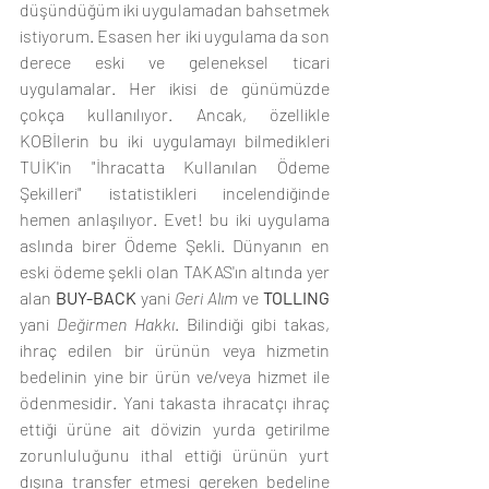
düşündüğüm iki uygulamadan bahsetmek 
istiyorum. Esasen her iki uygulama da son 
derece eski ve geleneksel ticari 
uygulamalar. Her ikisi de günümüzde 
çokça kullanılıyor. Ancak, özellikle 
KOBİlerin bu iki uygulamayı bilmedikleri 
TUİK'in "İhracatta Kullanılan Ödeme 
Şekilleri" istatistikleri incelendiğinde 
hemen anlaşılıyor. Evet! bu iki uygulama 
aslında birer Ödeme Şekli. Dünyanın en 
eski ödeme şekli olan TAKAS'ın altında yer 
alan 
BUY-BACK
 yani 
Geri Alım
 ve 
TOLLING
yani 
Değirmen Hakkı
. Bilindiği gibi takas, 
ihraç edilen bir ürünün veya hizmetin 
bedelinin yine bir ürün ve/veya hizmet ile 
ödenmesidir. Yani takasta ihracatçı ihraç 
ettiği ürüne ait dövizin yurda getirilme 
zorunluluğunu ithal ettiği ürünün yurt 
dışına transfer etmesi gereken bedeline 