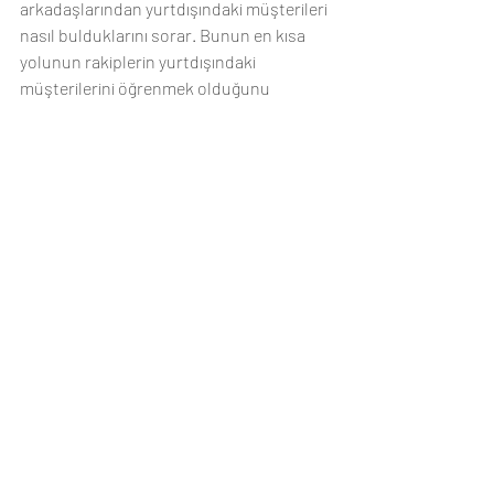
arkadaşlarından yurtdışındaki müşterileri 
nasıl bulduklarını sorar. Bunun en kısa 
yolunun rakiplerin yurtdışındaki 
müşterilerini öğrenmek olduğunu 
öğrenir. Peki bu 
nasıl olacak? Bu bilginin nakliye 
şirketlerinden ve gümrük 
müşavirlerinden belli bir ücret karşılığı 
öğrenilebileceği kendisine söylenir. 
Ahmet durur mu? Derhal harekete geçer. 
Hatta uluslararası bazı web sitelerinden 
yıllık 3-4 bin ABD$ karşılığında tüm 
dünyadaki rakiplerin faaliyetlerinin 
öğrenilebileceği belirtilir. Ahmet bir kaç ay 
içerisinde binlerce gerçek ithalatçının 
bilgisine ulaşır. Herbirine hazırladıkları bir 
tanıtım yazısı gönderilir. 
Ahmet en kötü 
ihtimalle %10'una satış yapsa yıl 
sonunda zengin olacağını hesaplar ama 