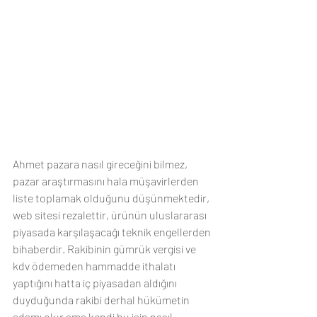
Ahmet pazara nasıl gireceğini bilmez, 
pazar araştırmasını hala müşavirlerden 
liste toplamak olduğunu düşünmektedir, 
web sitesi rezalettir, ürünün uluslararası 
piyasada karşılaşacağı teknik engellerden 
bihaberdir. Rakibinin gümrük vergisi ve 
kdv ödemeden hammadde ithalatı 
yaptığını hatta iç piyasadan aldığını 
duyduğunda rakibi derhal hükümetin 
adamı olur ama kendi bu işin nasıl 