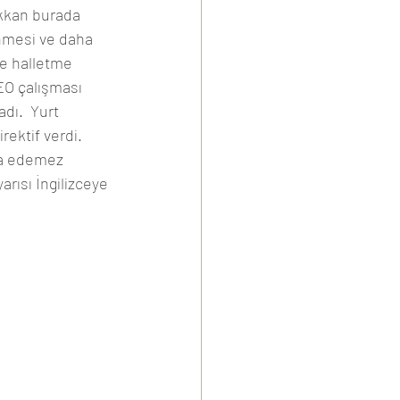
kkan burada 
enmesi ve daha 
le halletme 
EO çalışması 
dı.  Yurt 
rektif verdi. 
ma edemez 
arısı İngilizceye 