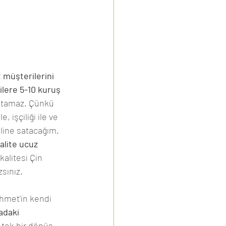
 müşterilerini 
lere 5-10 kuruş 
satamaz. Çünkü 
işçiliği ile ve 
line satacağım. 
alite ucuz 
kalitesi Çin 
zsınız.
hmet'in kendi 
adaki 
, tek bir dönüş 