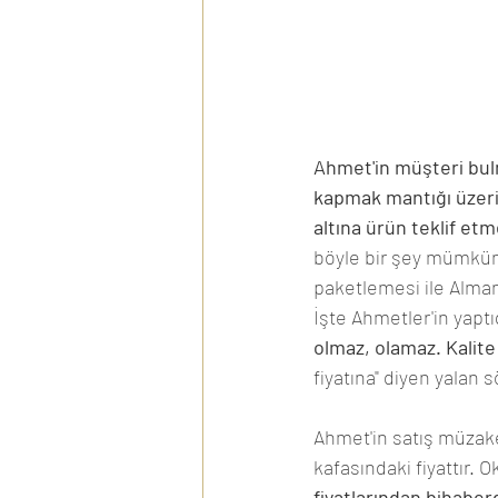
Ahmet'in müşteri bulm
kapmak mantığı üzeri
altına ürün teklif etm
böyle bir şey mümkün 
paketlemesi ile Alman
İşte Ahmetler'in yaptı
olmaz, olamaz. Kali
fiyatına" diyen yalan s
Ahmet'in satış müzake
kafasındaki fiyattır. 
fiyatlarından bihaber