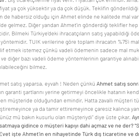
iyat ya çok yüksektir ya da çok düşük. Teklifin gönderildiği
 de habersiz olduğu için Ahmet elinde ne kalitede mal vars
e gelmez. Diğer yandan Ahmet'in gönderdiği teklifler hep "p
dir. Bilmeki Türkiye'deki ihracatçıların satış yapabildiği 
yöntemidir. TUIK verilerine göre toplam ihracatın %75'i mal 
eklif etmek istemez çünkü vadeli ödemenin sadece mal muk
ve diğer bazı vadeli ödeme yöntemlerinin garantiye alınabil
ılabileceğini bilmez. 
met satış yaparsa, eyvah ! Neden çünkü 
Ahmet satış sonr
kın garanti şartlarını yerine getirmeyi öncelikle hatanın ken
n müşteride olduğundan emindir. Hatta zavallı müşteri tüm
iremeyince ya da tamir ettiremeyince çaresiz kalınca yani 
ünüz mü bakın kusurlu olan müşteriydi" diye üste çıkar. 
Ay
satmaya gidince o müşteri kapıyı dahi açmaz ve ne der? "
et işte Ahmet'in en nihayetinde Türk dış ticaretine ve dı