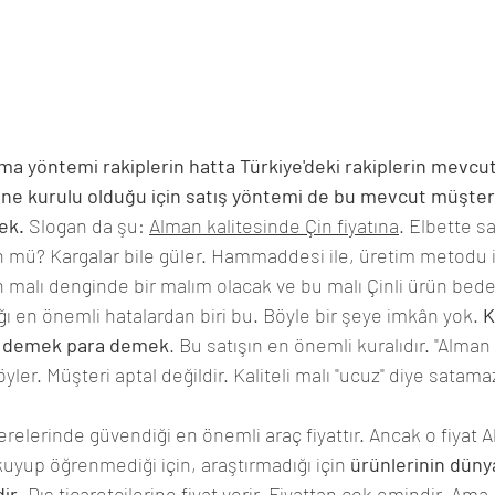
a yöntemi rakiplerin hatta Türkiye'deki rakiplerin mevcut
ne kurulu olduğu için satış yöntemi de bu mevcut müşteri
ek.
 Slogan da şu: 
Alman kalitesinde Çin fiyatına
. Elbette 
mü? Kargalar bile güler. Hammaddesi ile, üretim metodu ile, 
 malı denginde bir malım olacak ve bu malı Çinli ürün bede
ğı en önemli hatalardan biri bu. Böyle bir şeye imkân yok. 
K
te demek para demek
. Bu satışın en önemli kuralıdır. "Alman 
öyler. Müşteri aptal değildir. Kaliteli malı "ucuz" diye satama
relerinde güvendiği en önemli araç fiyattır. Ancak o fiyat A
Okuyup öğrenmediği için, araştırmadığı için 
ürünlerinin düny
dir
. Dış ticaretçilerine fiyat verir. Fiyattan çok emindir. Ama