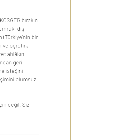
, KOSGEB bırakın 
ümrük, dış 
 (Türkiye'nin bir 
n ve öğretin, 
et ahlâkını 
ından geri 
a isteğini 
işimini olumsuz 
in değil. Sizi 