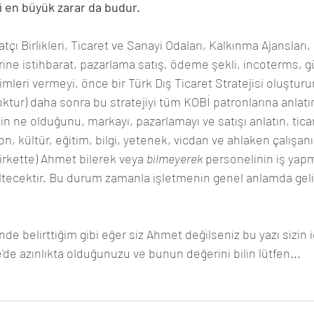
ği en büyük zarar da budur. 
tçı Birlikleri, Ticaret ve Sanayi Odaları, Kalkınma Ajansları
erine istihbarat, pazarlama satış, ödeme şekli, incoterms, g
imleri vermeyi, önce bir Türk Dış Ticaret Stratejisi oluşturun
 yoktur) daha sonra bu stratejiyi tüm KOBİ patronlarına anlatı
tin ne olduğunu, markayı, pazarlamayı ve satışı anlatın, ticar
on, kültür, eğitim, bilgi, yetenek, vicdan ve ahlaken çalışan
irkette) Ahmet bilerek veya 
bilmeyerek
 personelinin iş yapm
ltecektir. Bu durum zamanla işletmenin genel anlamda gel
inde belirttiğim gibi eğer siz Ahmet değilseniz bu yazı sizin iç
'de azınlıkta olduğunuzu ve bunun değerini bilin lütfen...