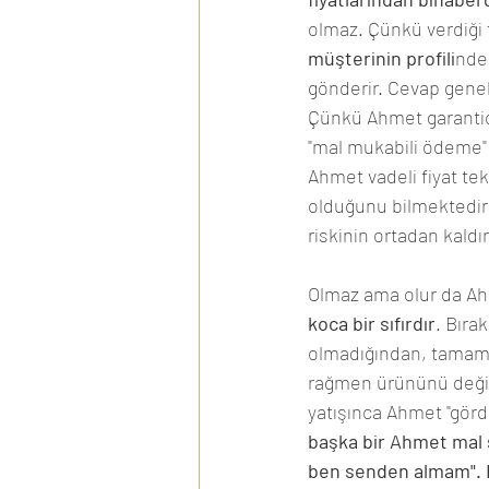
olmaz. Çünkü verdiği f
müşterinin profili
nden
gönderir. Cevap geneld
Çünkü Ahmet garantici
"mal mukabili ödeme" 
Ahmet vadeli fiyat t
olduğunu bilmektedir 
riskinin ortadan kaldır
Olmaz ama olur da Ah
koca bir sıfırdır
. Bıra
olmadığından, tamame
rağmen ürününü değişt
yatışınca Ahmet "görd
başka bir Ahmet mal 
ben senden almam". Ev