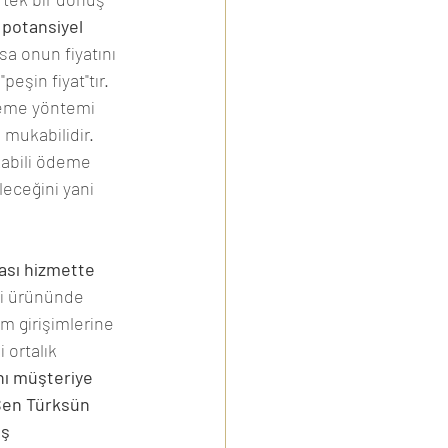
 
potansiyel 
a onun fiyatını 
eşin fiyat"tır. 
ödeme yöntemi 
mukabilidir. 
abili ödeme 
eceğini yani 
ası hizmette 
di ürününde 
 girişimlerine 
ortalık 
nı müşteriye 
Sen Türksün 
ş 