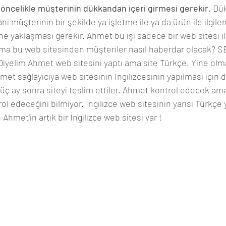
 öncelikle müşterinin dükkandan içeri girmesi gerekir
. Dü
i müşterinin bir şekilde ya işletme ile ya da ürün ile ilgil
ne yaklaşması gerekir. Ahmet bu işi sadece bir web sitesi i
ma bu web sitesinden müşteriler nasıl haberdar olacak? S
Diyelim Ahmet web sitesini yaptı ama site Türkçe. Yine olma
met sağlayıcıya web sitesinin İngilizcesinin yapılması için di
üç ay sonra siteyi teslim ettiler. Ahmet kontrol edecek a
ol edeceğini bilmiyor. İngilizce web sitesinin yarısı Türkçe y
. Ahmet'in artık bir İngilizce web sitesi var !