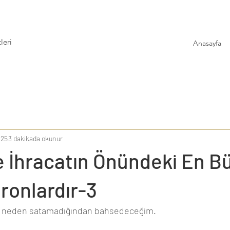
leri
Anasayfa
025
3 dakikada okunur
e İhracatın Önündeki En B
ronlardır-3
 neden satamadığından bahsedeceğim. 