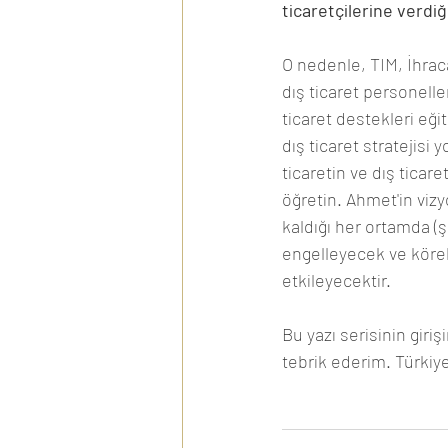
ticaretçilerine verdi
O nedenle, TIM, İhraca
dış ticaret personell
ticaret destekleri eğit
dış ticaret stratejisi
ticaretin ve dış ticare
öğretin. Ahmet'in vizy
kaldığı her ortamda (ş
engelleyecek ve köre
etkileyecektir.  
Bu yazı serisinin giriş
tebrik ederim. Türkiye