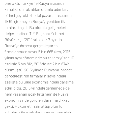
öne çıktı. Türkiye ile Rusya arasında 
karşılıklı olarak atılan olumlu adımlar, 
birinci çeyrekte hedef pazarlar arasında 
ilk 5'e giremeyen Rusya'yı yeniden ilk 
sıralara taşıdı. Bu olumlu gelişmeleri 
değerlendiren TİM Başkanı Mehmet 
Büyükekşi, “2014 yılının ilk 7 ayında 
Rusya'ya ihracat gerçekleştiren 
firmalarımızın sayısı 5 bin 665 iken, 2015 
yılının aynı döneminde bu rakam yüzde 10 
azalışla 5 bin 81'e, 2016'da ise 2 bin 674'e 
düşmüştü. 2015 yılında Rusya'ya ihracat 
gerçekleştiren firmaların sayısındaki 
azalışta bu ülke ekonomisindeki daralma 
etkili oldu. 2016 yılındaki gerilemede de 
hem yaşanan uçak krizi hem de Rusya 
ekonomisinde görülen daralma dikkat 
çekti. Hükümetimizin attığı olumlu 
adımlarla ihracatçılarımızın önümüzdeki 