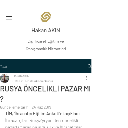
Hakan AKIN
Dış Ticaret Eğitim ve
Danışmanlık Hizmetleri
Yazı
Hakan AKIN
6 Oca 2019
3 dakikada okunur
RUSYA ÖNCELİKLİ PAZAR MI
?
Güncelleme tarihi:
24 Haz 2019
TİM, 'İhracatçı Eğilim Anketi'ni açıkladı
İhracatçılar, Rusya'yı yeniden 'öncelikli 
pazarlar' arasına aldıTürkiye İhracatçılar 