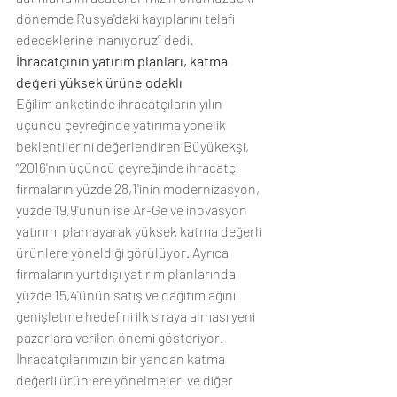
dönemde Rusya'daki kayıplarını telafi 
edeceklerine inanıyoruz” dedi.
İhracatçının yatırım planları, katma 
değeri yüksek ürüne odaklı
Eğilim anketinde ihracatçıların yılın 
üçüncü çeyreğinde yatırıma yönelik 
beklentilerini değerlendiren Büyükekşi, 
“2016'nın üçüncü çeyreğinde ihracatçı 
firmaların yüzde 28,1'inin modernizasyon, 
yüzde 19,9'unun ise Ar-Ge ve inovasyon 
yatırımı planlayarak yüksek katma değerli 
ürünlere yöneldiği görülüyor. Ayrıca 
firmaların yurtdışı yatırım planlarında 
yüzde 15,4'ünün satış ve dağıtım ağını 
genişletme hedefini ilk sıraya alması yeni 
pazarlara verilen önemi gösteriyor. 
İhracatçılarımızın bir yandan katma 
değerli ürünlere yönelmeleri ve diğer 