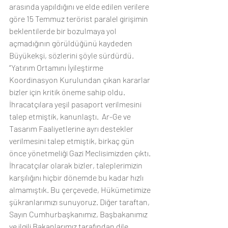
arasında yapıldığını ve elde edilen verilere 
göre 15 Temmuz terörist paralel girişimin 
beklentilerde bir bozulmaya yol 
açmadığının görüldüğünü kaydeden 
Büyükekşi, sözlerini şöyle sürdürdü. 
“Yatırım Ortamını İyileştirme 
Koordinasyon Kurulundan çıkan kararlar 
bizler için kritik öneme sahip oldu. 
İhracatçılara yeşil pasaport verilmesini 
talep etmiştik, kanunlaştı.  Ar-Ge ve 
Tasarım Faaliyetlerine ayrı destekler 
verilmesini talep etmiştik, birkaç gün 
önce yönetmeliği Gazi Meclisimizden çıktı. 
İhracatçılar olarak bizler, taleplerimizin 
karşılığını hiçbir dönemde bu kadar hızlı 
almamıştık. Bu çerçevede, Hükümetimize 
şükranlarımızı sunuyoruz. Diğer taraftan, 
Sayın Cumhurbaşkanımız, Başbakanımız 
ve ilgili Bakanlarımız tarafından dile 