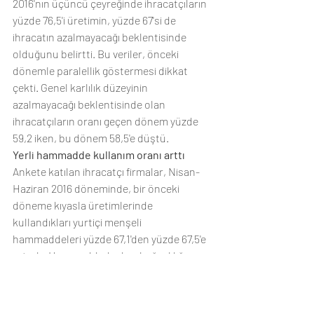
2016'nın üçüncü çeyreğinde ihracatçıların 
yüzde 76,5'i üretimin, yüzde 67'si de 
ihracatın azalmayacağı beklentisinde 
olduğunu belirtti. Bu veriler, önceki 
dönemle paralellik göstermesi dikkat 
çekti. Genel karlılık düzeyinin 
azalmayacağı beklentisinde olan 
ihracatçıların oranı geçen dönem yüzde 
59,2 iken, bu dönem 58,5'e düştü.
Yerli hammadde kullanım oranı arttı
Ankete katılan ihracatçı firmalar, Nisan-
Haziran 2016 döneminde, bir önceki 
döneme kıyasla üretimlerinde 
kullandıkları yurtiçi menşeli 
hammaddeleri yüzde 67,1'den yüzde 67,5'e 
artırdı.  Hammaddede dışa bağımlılığın en 
yüksek olduğu sektör kimyevi maddeler 
sektörü olurken, en düşük olduğu sektör 
ise maden ve mücevher sektörü oldu.