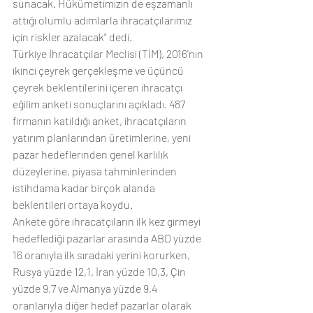
sunacak. Hükümetimizin de eşzamanlı 
attığı olumlu adımlarla ihracatçılarımız 
için riskler azalacak” dedi.   
Türkiye İhracatçılar Meclisi (TİM), 2016'nın 
ikinci çeyrek gerçekleşme ve üçüncü 
çeyrek beklentilerini içeren ihracatçı 
eğilim anketi sonuçlarını açıkladı. 487 
firmanın katıldığı anket, ihracatçıların 
yatırım planlarından üretimlerine, yeni 
pazar hedeflerinden genel karlılık 
düzeylerine, piyasa tahminlerinden 
istihdama kadar birçok alanda 
beklentileri ortaya koydu.
Ankete göre ihracatçıların ilk kez girmeyi 
hedeflediği pazarlar arasında ABD yüzde 
16 oranıyla ilk sıradaki yerini korurken, 
Rusya yüzde 12,1, İran yüzde 10,3, Çin 
yüzde 9,7 ve Almanya yüzde 9,4 
oranlarıyla diğer hedef pazarlar olarak 