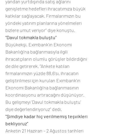
yandan yurtdışında satış ağlarını 
genişletme hedefleri ihracatımıza büyük 
katkılar sağlayacak. Firmalarımızın bu 
yöndeki yatırım planlarına yönelmeleri 
bizlere umut veriyor” diye konuştu.
“Davul tokmakla buluştu”
Büyükekşi, Eximbank'ın Ekonomi 
Bakanlığı'na bağlanmasıyla ilgili 
ihracatçıların olumlu görüşler bildirdiğini 
de dile getirerek, “Ankete katılan 
firmalarımızın yüzde 88,6'sı, ihracatın 
geliştirilmesi için kurulan Eximbank'ın 
Ekonomi Bakanlığı'na bağlanmasının 
koordinasyonu artıracağını düşünüyor. 
Bu gelişmeyi 'Davul tokmakla buluştu' 
diye değerlendiriyoruz” dedi.
"Şimdiye kadar hiç verilmemiş teşvikleri 
bekliyoruz”
Anketin 21 Haziran – 2 Ağustos tarihleri 